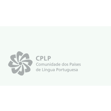
#ConassEmMovimento