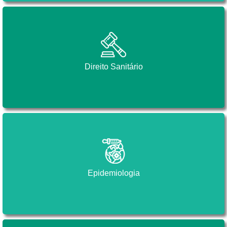
Direito Sanitário
Direito Sanitário
Epidemiologia
Epidemiologia