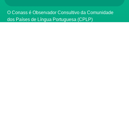
O Conass é Observador Consultivo da Comunidade
dos Países de Língua Portuguesa (CPLP)
CONTATO
(61) 3222-3000
Institucional:
conass@conass.org.br
Setor Comercial Sul, Quadra 9, Torre C, Sala 1105,
Edifício Parque Cidade Corporate Brasília/DF CEP:
70308-200
Razão Social: Conselho Nacional de Secretários de