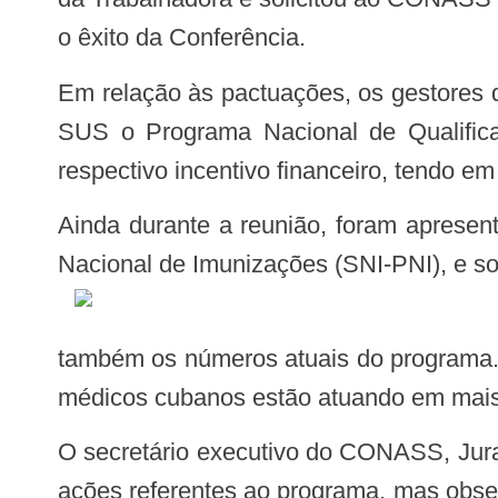
o êxito da Conferência.
Em relação às pactuações, os gestores decidiram por retornar ao Grupo de Trabalho da CIT, a portaria que institui no âmbito do
SUS o Programa Nacional de Qualific
respectivo incentivo financeiro, tendo
Ainda durante a reunião, foram apresentados dados sobre a Rede Cegonha, sobre os avanços na implementação do Sistema
Nacional de Imunizações (SNI-PNI), e s
também os números atuais do programa. 
médicos cubanos estão atuando em mais 
O secretário executivo do CONASS, Jurandi Frutuoso, destacou o esforço que os estados têm feito ao apoiar os municípios nas
ações referentes ao programa, mas obse