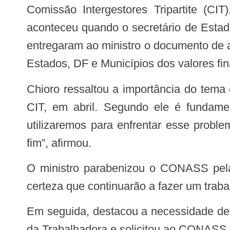
Comissão Intergestores Tripartite (CIT
aconteceu quando o secretário de Estad
entregaram ao ministro o documento de 
Estados, DF e Municípios dos valores fin
Chioro ressaltou a importância do tema e se comprometeu a trazer o assunto como pauta principal para a próxima reunião da
CIT, em abril. Segundo ele é fundamen
utilizaremos para enfrentar esse probl
fim”, afirmou.
O ministro parabenizou o CONASS pe
certeza que continuarão a fazer um traba
Em seguida, destacou a necessidade de viabilizar as etapas preparatórias da Conferência Nacional de Saúde do Trabalhador e
da Trabalhadora e solicitou ao CONASS q