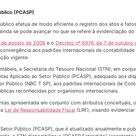
Público (PCASP)
público efetua de modo eficiente o registro dos atos e fato
 ainda se pode avançar no que se refere à evidenciação do 
5 de agosto de 2008
e o
Decreto nº 6976, de 7 de outubro
onvergência aos padrões internacionais de contabilidade 
ação vigente.
ontábeis, a Secretaria do Tesouro Nacional (STN), em con
as Aplicado ao Setor Público (PCASP), adequado aos disp
tor Público (NBC T SP), aos padrões internacionais de Cont
blicas reconhecidas por organismos internacionais.
tas apresentada em conjunto com atributos conceituais, 
da
Lei de Responsabilidade Fiscal
(LRF), visando evidenciar 
Setor Público (PCASP), que é atualizado anualmente e publ