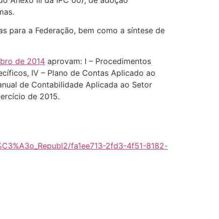
do Anexo III da IPC 00), de adoção
mas.
s para a Federação, bem como a síntese de
mbro de 2014
aprovam: I – Procedimentos
cíficos, IV – Plano de Contas Aplicado ao
nual de Contabilidade Aplicada ao Setor
xercício de 2015.
C3%A3o_Republ2/fa1ee713-2fd3-4f51-8182-