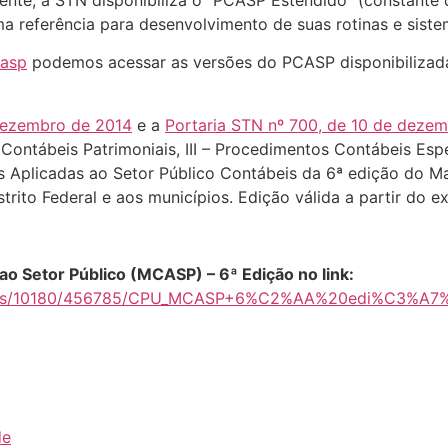
mente, a STN disponibiliza o “PCASP Estendido” (constante 
ma referência para desenvolvimento de suas rotinas e siste
casp
podemos acessar as versões do PCASP disponibilizada
 dezembro de 2014
e a
Portaria STN nº 700, de 10 de deze
Contábeis Patrimoniais, III – Procedimentos Contábeis Espe
 Aplicadas ao Setor Público Contábeis da 6ª edição do Ma
trito Federal e aos municípios. Edição válida a partir do e
o Setor Público (MCASP) – 6ª Edição no link:
ments/10180/456785/CPU_MCASP+6%C2%AA%20edi%C3%A7%
de