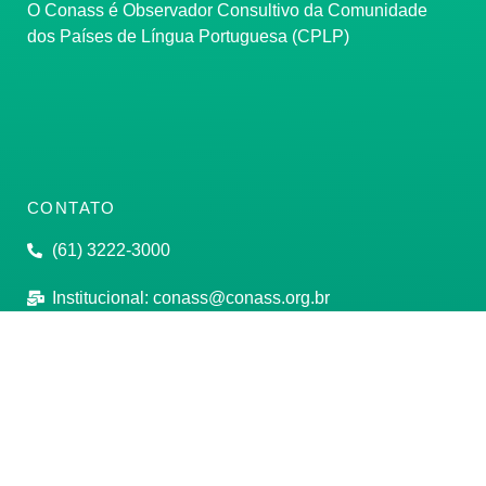
O Conass é Observador Consultivo da Comunidade
dos Países de Língua Portuguesa (CPLP)
CONTATO
(61) 3222-3000
Institucional:
conass@conass.org.br
Setor Comercial Sul, Quadra 9, Torre C, Sala 1105,
Edifício Parque Cidade Corporate Brasília/DF CEP:
70308-200
Razão Social: Conselho Nacional de Secretários de
Saúde