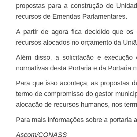
propostas para a construção de Unida
recursos de Emendas Parlamentares.
A partir de agora fica decidido que os estados poderão solicitar incentivos para construção de UBS mediante utilização de
recursos alocados no orçamento da União
Além disso, a solicitação e execução do investimento, após sua habilitação, deverão seguir os parâmetros e prescrições
normativas desta Portaria e da Portaria n
Para que isso aconteça, as propostas de construção deverão ser notificadas para a Comissão Intergestores Bipartite, e conter
termo de compromisso do gestor municip
alocação de recursos humanos, nos termo
Para mais informações sobre a portaria
Ascom/CONASS