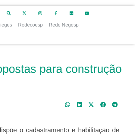
ieges
Redecoesp
Rede Negesp
opostas para construção