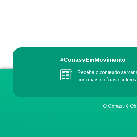
#ConassEmMovimento
Receba o conteúdo semanal do Conass com as
principais notícias e info
O Conass é O