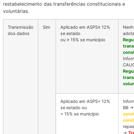
restabelecimento das transferências constitucionais e
voluntárias.
Transmissão
Sim
Aplicado em ASPS≥ 12%
Nenh
dos dados
se estado
adota
ou ≥ 15% se município
Regu
tran
const
Info
CAU
Regu
tran
volun
Aplicado em ASPS< 12%
Info
se estado ou
BB 
< 15% se município
const
cond
repa
→
Tr