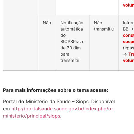
volu
Não
Notificação
Não
Info
automática
transmitiu
BB 
do
const
SIOPSPrazo
susp
de 30 dias
repa
para
→
Tr
transmitir
volu
Para mais informações sobre o tema acesse:
Portal do Ministério da Saúde – Siops. Disponível
em
http://portalsaude.saude.gov.br/index.php/o-
ministerio/principal/siops
.