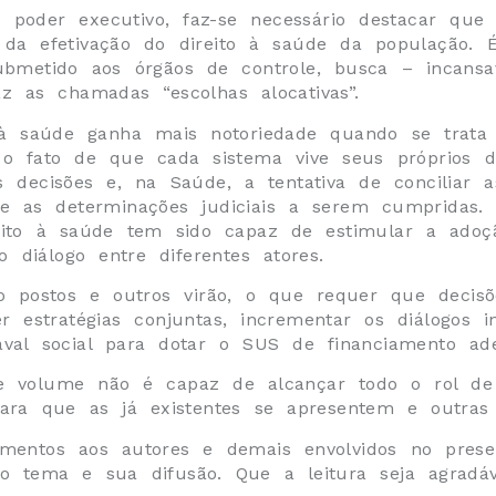
 poder executivo, faz-se necessário destacar que
da efetivação do direito à saúde da população. 
submetido aos órgãos de controle, busca – incans
 as chamadas “escolhas alocativas”.
à saúde ganha mais notoriedade quando se trata d
o fato de que cada sistema vive seus próprios di
 decisões e, na Saúde, a tentativa de conciliar 
e e as determinações judiciais a serem cumpridas.
eito à saúde tem sido capaz de estimular a adoç
diálogo entre diferentes atores.
ão postos e outros virão, o que requer que decis
r estratégias conjuntas, incrementar os diálogos in
aval social para dotar o SUS de financiamento ad
te volume não é capaz de alcançar todo o rol de 
ara que as já existentes se apresentem e outras 
imentos aos autores e demais envolvidos no pres
o tema e sua difusão. Que a leitura seja agradáv