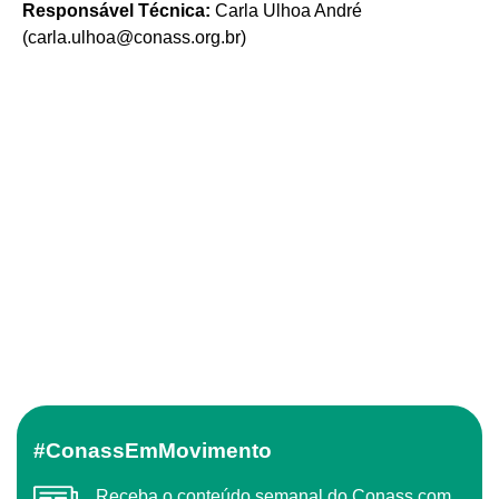
Responsável Técnica:
Carla Ulhoa André
(
carla.ulhoa@conass.org.br
)
#ConassEmMovimento
Receba o conteúdo semanal do Conass com