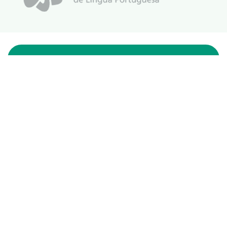
#ConassEmMovimento
Receba o conteúdo semanal do Conass com
as principais notícias e informações do SUS
ASSINAR
O Conass é Observador Consultivo da Comunidade
dos Países de Língua Portuguesa (CPLP)