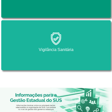
Vigilância Sanitária
Vigilância Sanitária