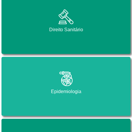
Direito Sanitário
Direito Sanitário
Epidemiologia
Epidemiologia