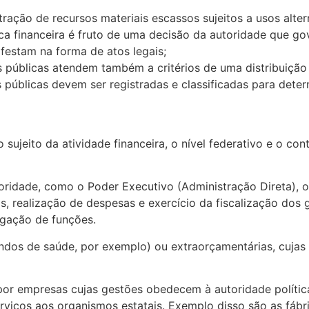
ração de recursos materiais escassos sujeitos a usos alter
ítica financeira é fruto de uma decisão da autoridade que g
ifestam na forma de atos legais;
as públicas atendem também a critérios de uma distribuição 
as públicas devem ser registradas e classificadas para det
o sujeito da atividade financeira, o nível federativo e o co
oridade, como o Poder Executivo (Administração Direta), o 
s, realização de despesas e exercício da fiscalização dos 
egação de funções.
ndos de saúde, por exemplo) ou extraorçamentárias, cujas
s por empresas cujas gestões obedecem à autoridade polít
erviços aos organismos estatais. Exemplo disso são as fáb