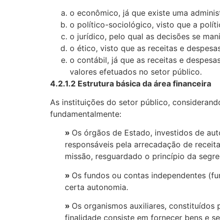
o econômico, já que existe uma administ
o político-sociológico, visto que a pol
o jurídico, pelo qual as decisões se man
o ético, visto que as receitas e despes
o contábil, já que as receitas e despes
valores efetuados no setor público.
4.2.1.2 Estrutura básica da área financeira
As instituições do setor público, considerand
fundamentalmente:
»
Os órgãos de Estado, investidos de aut
responsáveis pela arrecadação de receita
missão, resguardado o princípio da segr
»
Os fundos ou contas independentes (fu
certa autonomia.
»
Os organismos auxiliares, constituído
finalidade consiste em fornecer bens e s