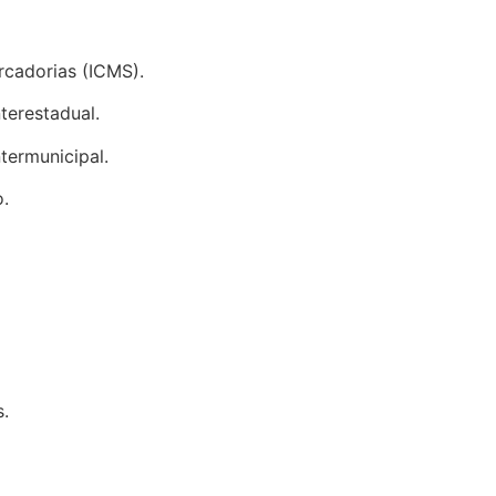
rcadorias (ICMS).
terestadual.
termunicipal.
.
s.