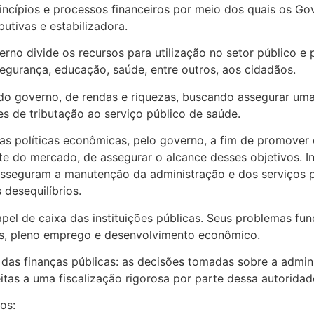
ípios e processos financeiros por meio dos quais os Gover
utivas e estabilizadora.
rno divide os recursos para utilização no setor público e 
egurança, educação, saúde, entre outros, aos cidadãos.
te do governo, de rendas e riquezas, buscando assegurar u
s de tributação ao serviço público de saúde.
sas políticas econômicas, pelo governo, a fim de promove
rte do mercado, de assegurar o alcance desses objetivos. 
 asseguram a manutenção da administração e dos serviços
 desequilíbrios.
apel de caixa das instituições públicas. Seus problemas f
ços, pleno emprego e desenvolvimento econômico.
das finanças públicas: as decisões tomadas sobre a admi
jeitas a uma fiscalização rigorosa por parte dessa autoridad
os: