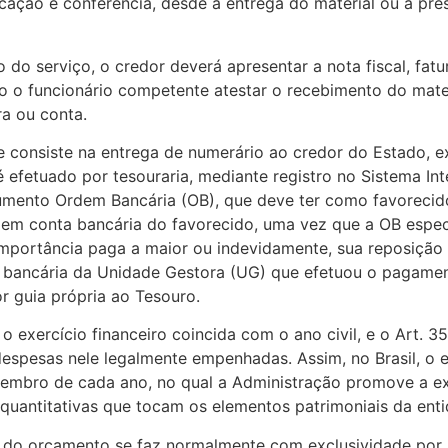
ficação e conferência, desde a entrega do material ou a pr
o do serviço, o credor deverá apresentar a nota fiscal, f
 o funcionário competente atestar o recebimento do mater
ra ou conta.
 consiste na entrega de numerário ao credor do Estado, e
efetuado por tesouraria, mediante registro no Sistema In
cumento Ordem Bancária (OB), que deve ter como favoreci
em conta bancária do favorecido, uma vez que a OB específ
 importância paga a maior ou indevidamente, sua reposição
a bancária da Unidade Gestora (UG) que efetuou o pagame
or guia própria ao Tesouro.
o exercício financeiro coincida com o ano civil, e o Art. 
 despesas nele legalmente empenhadas. Assim, no Brasil, o 
ezembro de cada ano, no qual a Administração promove a e
 quantitativas que tocam os elementos patrimoniais da ent
os do orçamento se faz normalmente com exclusividade por