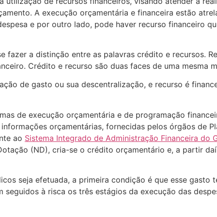
a utilização de recursos financeiros, visando atender a rea
rçamento. A execução orçamentária e financeira estão atr
 despesa e por outro lado, pode haver recurso financeiro q
se fazer a distinção entre as palavras crédito e recursos. 
nanceiro. Crédito e recurso são duas faces de uma mesma 
ação de gasto ou sua descentralização, e recurso é finance
mas de execução orçamentária e de programação financeir
s informações orçamentárias, fornecidas pelos órgãos de P
ante ao
Sistema Integrado de Administração Financeira do G
ação (ND), cria-se o crédito orçamentário e, a partir daí
icos seja efetuada, a primeira condição é que esse gasto te
m seguidos à risca os três estágios da execução das despe