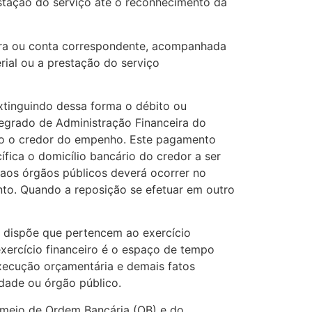
estação do serviço até o reconhecimento da
atura ou conta correspondente, acompanhada
ial ou a prestação do serviço
xtinguindo dessa forma o débito ou
tegrado de Administração Financeira do
do o credor do empenho. Este pagamento
ica o domicílio bancário do credor a ser
 aos órgãos públicos deverá ocorrer no
nto. Quando a reposição se efetuar em outro
35 dispõe que pertencem ao exercício
exercício financeiro é o espaço de tempo
xecução orçamentária e demais fatos
idade ou órgão público.
 meio de Ordem Bancária (OB) e do