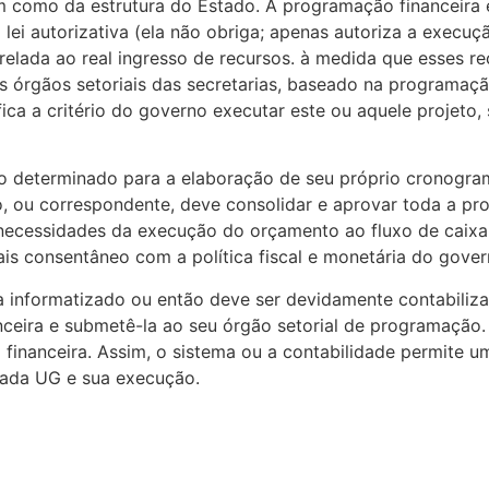
m como da estrutura do Estado. A programação financeira 
ei autorizativa (ela não obriga; apenas autoriza a execuç
trelada ao real ingresso de recursos. à medida que esses r
s órgãos setoriais das secretarias, baseado na programaçã
ica a critério do governo executar este ou aquele projeto,
 determinado para a elaboração de seu próprio cronogra
uro, ou correspondente, deve consolidar e aprovar toda a 
s necessidades da execução do orçamento ao fluxo de caix
ais consentâneo com a política fiscal e monetária do gover
 informatizado ou então deve ser devidamente contabiliz
ceira e submetê-la ao seu órgão setorial de programação. 
 financeira. Assim, o sistema ou a contabilidade permit
cada UG e sua execução.