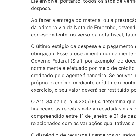
Ele envolve, portanto, todos os atos de veri
despesa.
Ao fazer a entrega do material ou a prestaçã
da primeira via da Nota de Empenho, devendo
correspondente, no verso da nota fiscal, fatu
O último estágio da despesa é o pagamento e
obrigação. Esse procedimento normalmente é 
Governo Federal (Siafi, por exemplo) do do
normalmente é efetuado por meio de crédito 
creditado pelo agente financeiro. Se houver
próprio exercício, mediante crédito em cont
exercício, o seu valor deverá ser restituído p
O Art. 34 da Lei n. 4.320/1964 determina que 
financeiro as receitas nele arrecadadas e as
compreendido entre 1º de janeiro e 31 de d
relacionados com as variações qualitativas e
O dispêndio de recursos financeiros oriund