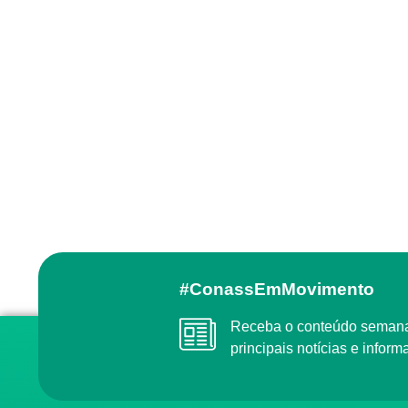
#ConassEmMovimento
Receba o conteúdo semanal do Conass com as
principais notícias e info