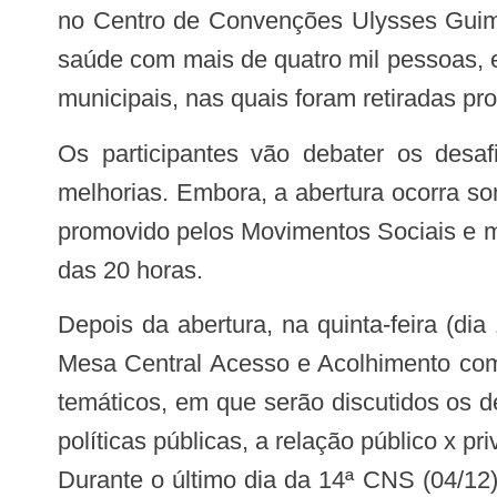
no Centro de Convenções Ulysses Guimar
saúde com mais de quatro mil pessoas, 
municipais, nas quais foram retiradas pr
Os participantes vão debater os desafios e as perspectivas do Sistema Único de Saúde (SUS) e aprovar propostas de
melhorias. Embora, a abertura ocorra s
promovido pelos Movimentos Sociais e me
das 20 horas.
Depois da abertura, na quinta-feira (dia 1/12), o presidente do Conselho Nacional de Saúde, Alexandre Padilha, coordenará a
Mesa Central Acesso e Acolhimento com 
temáticos, em que serão discutidos os de
políticas públicas, a relação público x pr
Durante o último dia da 14ª CNS (04/12)