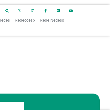
ieges
Redecoesp
Rede Negesp