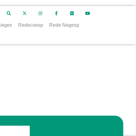
ieges
Redecoesp
Rede Negesp