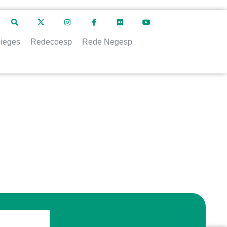
ieges
Redecoesp
Rede Negesp