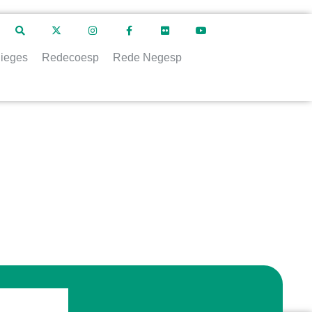
ieges
Redecoesp
Rede Negesp