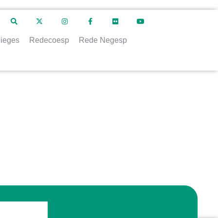
ieges
Redecoesp
Rede Negesp