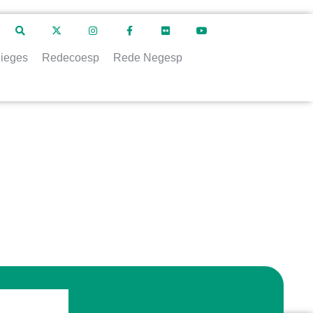
ieges
Redecoesp
Rede Negesp