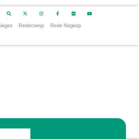
ieges
Redecoesp
Rede Negesp