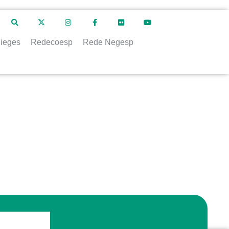
ieges
Redecoesp
Rede Negesp