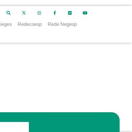
ieges
Redecoesp
Rede Negesp