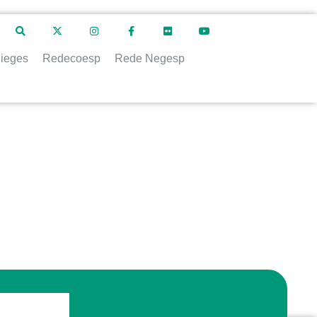
ieges
Redecoesp
Rede Negesp