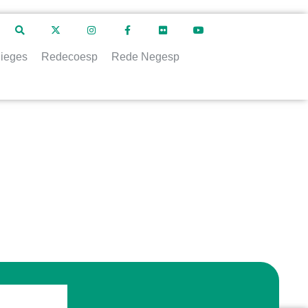
ieges
Redecoesp
Rede Negesp