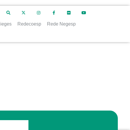
ieges
Redecoesp
Rede Negesp