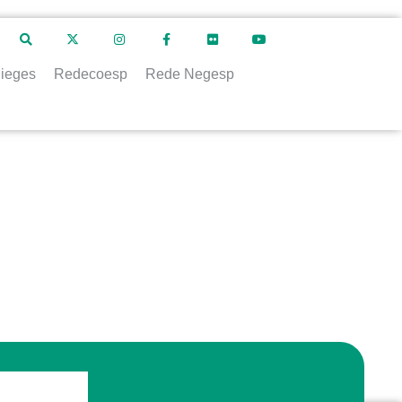
ieges
Redecoesp
Rede Negesp