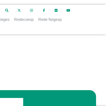
ieges
Redecoesp
Rede Negesp