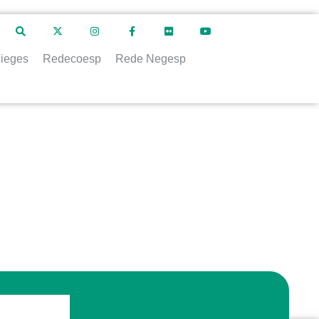
ieges
Redecoesp
Rede Negesp