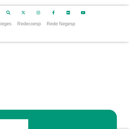
ieges
Redecoesp
Rede Negesp