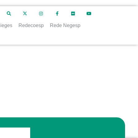
ieges
Redecoesp
Rede Negesp