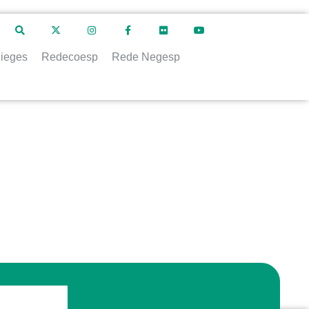
ieges
Redecoesp
Rede Negesp