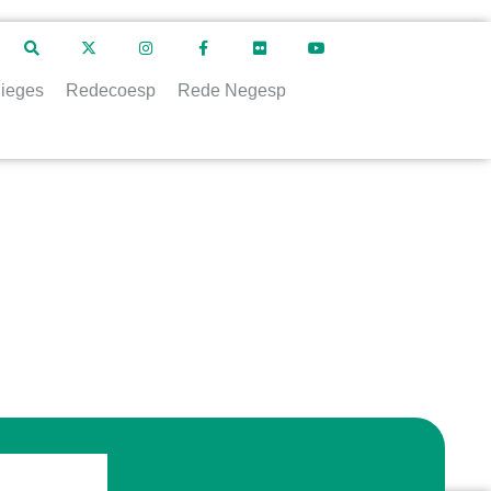
ieges
Redecoesp
Rede Negesp