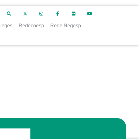
ieges
Redecoesp
Rede Negesp