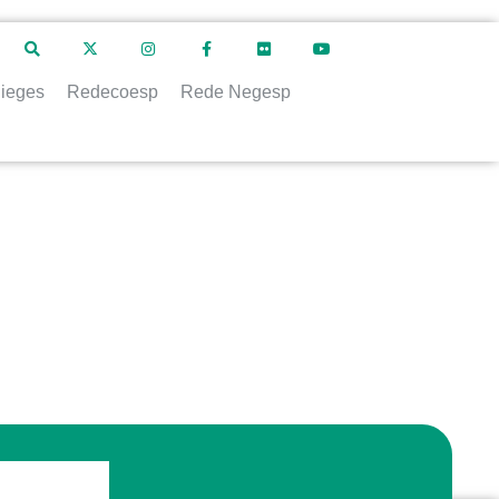
ieges
Redecoesp
Rede Negesp