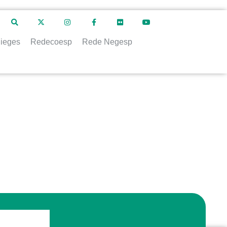
ieges
Redecoesp
Rede Negesp