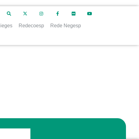
ieges
Redecoesp
Rede Negesp