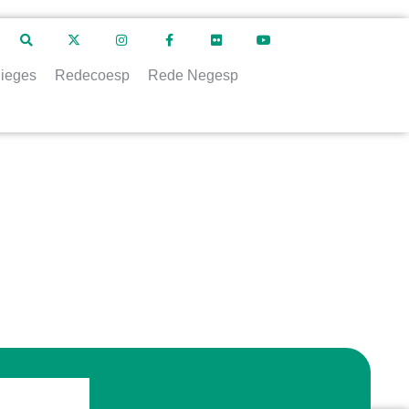
ieges
Redecoesp
Rede Negesp