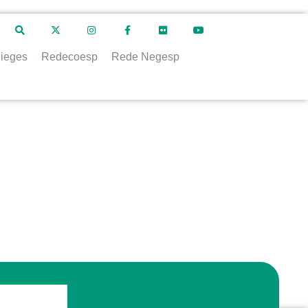
ieges
Redecoesp
Rede Negesp