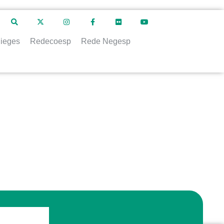
ieges
Redecoesp
Rede Negesp