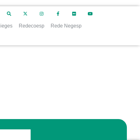
ieges
Redecoesp
Rede Negesp