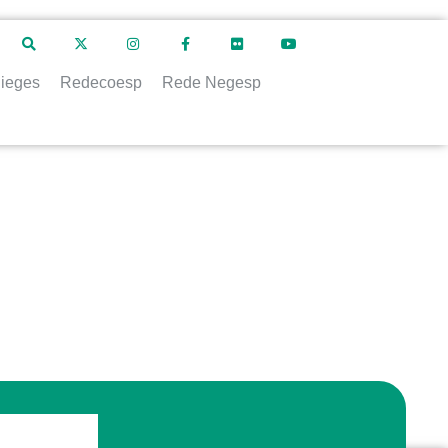
ieges
Redecoesp
Rede Negesp