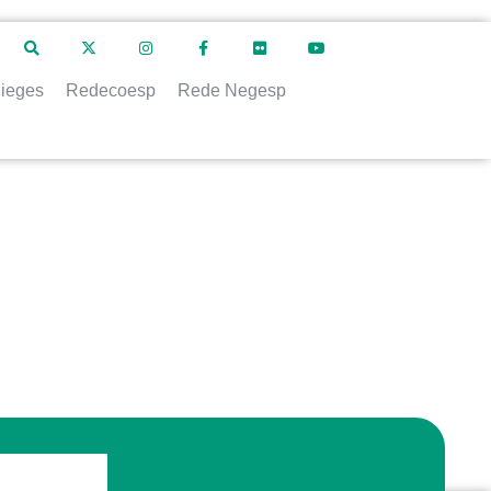
ieges
Redecoesp
Rede Negesp