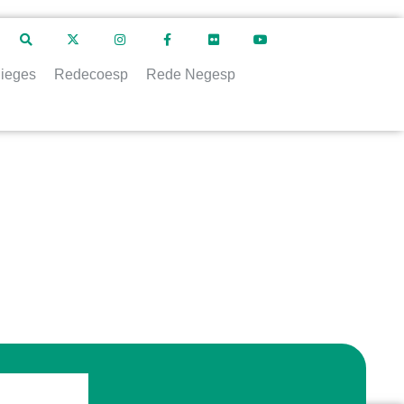
ieges
Redecoesp
Rede Negesp