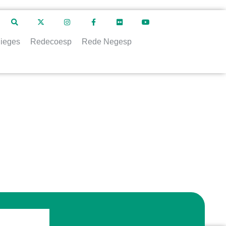
ieges
Redecoesp
Rede Negesp