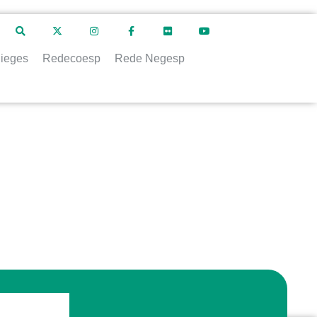
ieges
Redecoesp
Rede Negesp