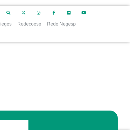
ieges
Redecoesp
Rede Negesp