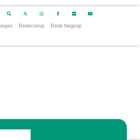
ieges
Redecoesp
Rede Negesp