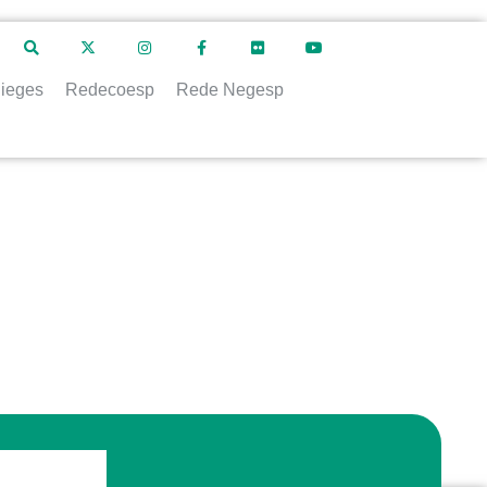
ieges
Redecoesp
Rede Negesp