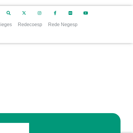
ieges
Redecoesp
Rede Negesp