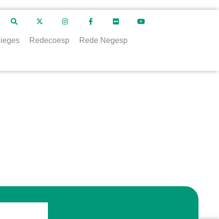
ieges
Redecoesp
Rede Negesp